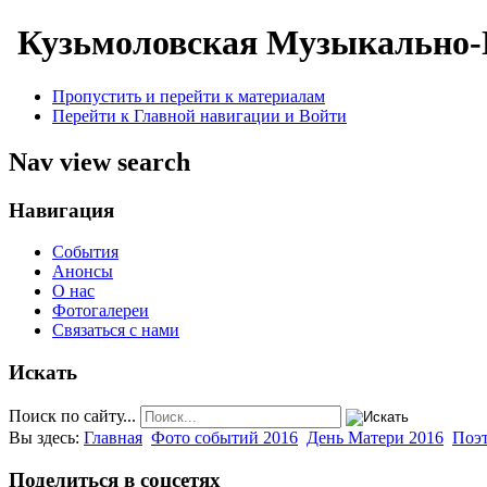
Кузьмоловская Музыкально-
Пропустить и перейти к материалам
Перейти к Главной навигации и Войти
Nav view search
Навигация
События
Анонсы
О нас
Фотогалереи
Связаться с нами
Искать
Поиск по сайту...
Вы здесь:
Главная
Фото событий 2016
День Матери 2016
Поэт
Поделиться в соцсетях